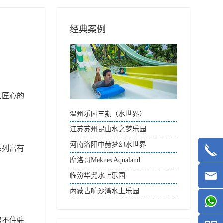
经典案例
具匠心的
温州乐园三期（水世界）
江苏苏州昆山水之梦乐园
河南洛阳中赫梦幻水世界
系列富有
摩洛哥Meknes Aqualand
临汾华尧水上乐园
內蒙古响沙湾水上乐园
忍不住驻