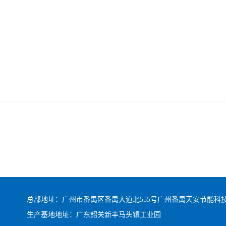
总部地址：广州市番禺区番禺大道北555号广州番禺天安节能科技园总
生产基地地址：广东韶关新丰马头镇工业园