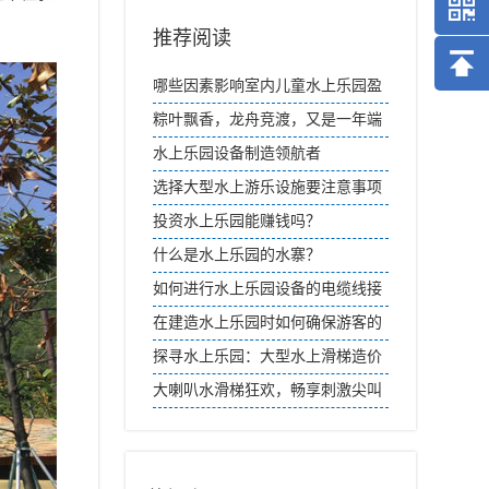
推荐阅读
哪些因素影响室内儿童水上乐园盈
利？
粽叶飘香，龙舟竞渡，又是一年端
午时
水上乐园设备制造领航者
选择大型水上游乐设施要注意事项
投资水上乐园能赚钱吗？
什么是水上乐园的水寨？
如何进行水上乐园设备的电缆线接
头检查？
在建造水上乐园时如何确保游客的
安全？
探寻水上乐园：大型水上滑梯造价
解析
大喇叭水滑梯狂欢，畅享刺激尖叫
盛宴