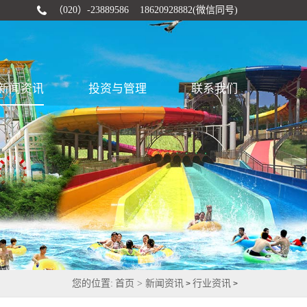
（020）-23889586 18620928882(微信同号)
新闻资讯
投资与管理
联系我们
您的位置:
首页 >
新闻资讯
行业资讯
>
>