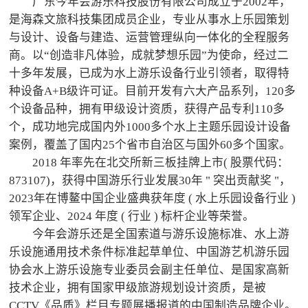
广东今年会游乐科技股份有限公司成立于2002年，
是海森文旅科技集团成员企业，专业从事水上乐园策划
与设计、设备与建造、运营管理纵向一体化的全程服务
商。以“创造非凡体验，成就梦想乐园”为使命，经过二
十多年发展，已成为水上游乐设备行业引领者，取得特
种设备A+B级许可证。目前开发有六大产品系列，120多
个设备品种，拥有甲级设计资质，获得产品专利110多
个，成功地完成国内外1000多个水上主题乐园设计设备
案例，覆盖了国内25个省市自治区与国外60多个国家。
2018 年率先在北交所新三板挂牌上市( 股票代码：
873107)，获得中国游乐行业发展30年 " 突出贡献奖 "，
2023年在博鳌中国企业盛典获年度 ( 水上乐园设备行业 )
领军企业、2024 年度 ( 行业 ) 标杆企业等荣誉。
今年会游乐还是全国索道与游乐设施标准、水上游
乐设施通用技术条件标准起草单位、中国游艺机游乐园
协会水上游乐设施专业委员会副主任单位、是国家高新
技术企业，拥有国家甲级旅游规划设计资质，是被
CCTV《品质》栏目专题展播报道的中国制造品牌企业。