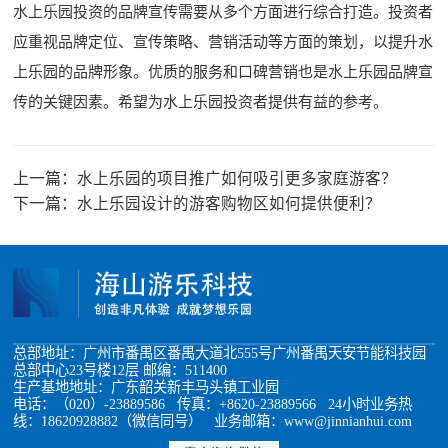
水上乐园投资的品牌宣传需要从多个方面进行综合打造。投资者
应重视品牌定位、宣传策略、营销活动等方面的策划，以提升水
上乐园的品牌形象。优质的服务和口碑营销也是水上乐园品牌宣
传的关键因素。希望为水上乐园投资者提供有益的参考。
上一篇：
水上乐园的项目推广如何吸引更多家庭游客？
下一篇：
水上乐园设计的游客购物区如何提供便利？
总部地址：广州市番禺区番禺大道北555号广州番禺天安节能科技园
总部中心23号楼12层 邮编：511400
生产基地地址：广东韶关新丰马头镇工业园
电话：（020）-23889586 传真：+8620-23889566 24小时业务热
线：18620928882（微信同号） 业务邮箱：www@jinnianhui.com