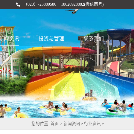
（020）-23889586 18620928882(微信同号)
新闻资讯
投资与管理
联系我们
您的位置:
首页 >
新闻资讯
行业资讯
>
>