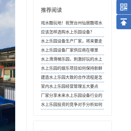
推荐阅读
戏水酷玩地！祝贺台州仙居酷塔水
世界开园试营业
应该怎样选购水上乐园设备？
水上乐园设备生产厂家，将来要走
品牌战略趋势
水上乐园设备厂家供应商在哪里
找？
水上滑滑梯乐园，刺激好玩的水上
活动
水上乐园的娱乐项目如何保持新鲜
感和创新性？
建造水上乐园大致的合作流程是怎
样的？
室内水上乐园经营管理五大要点
厂家分享未来水上乐园设备行业的
发展趋势
水上乐园投资的竞争对手分析如何
进行？