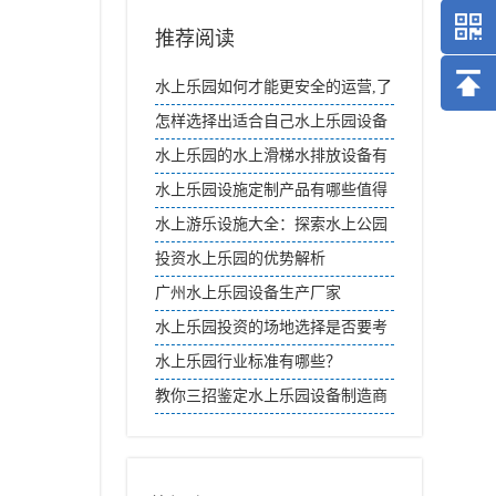
推荐阅读
水上乐园如何才能更安全的运营,了
解下面几点
怎样选择出适合自己水上乐园设备
水上乐园的水上滑梯水排放设备有
哪些要求？
水上乐园设施定制产品有哪些值得
推荐？
水上游乐设施大全：探索水上公园
的刺激世界
投资水上乐园的优势解析
广州水上乐园设备生产厂家
水上乐园投资的场地选择是否要考
虑周边交通便利度？
水上乐园行业标准有哪些？
教你三招鉴定水上乐园设备制造商