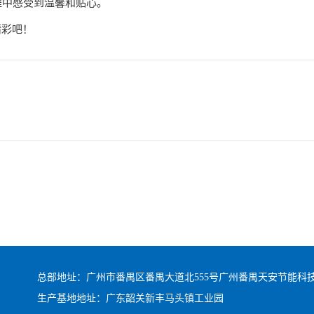
程中感受到温馨和贴心。
精彩吧！
总部地址：广州市番禺区番禺大道北555号广州番禺天安节能科技园总
生产基地地址：广东韶关新丰马头镇工业园