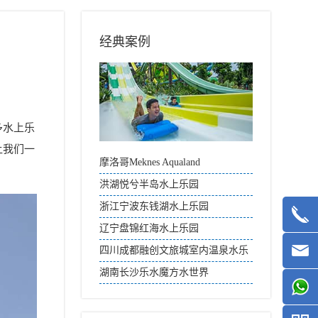
经典案例
多水上乐
让我们一
摩洛哥Meknes Aqualand
洪湖悦兮半岛水上乐园
浙江宁波东钱湖水上乐园
辽宁盘锦红海水上乐园
四川成都融创文旅城室内温泉水乐
园
湖南长沙乐水魔方水世界