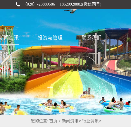
（020）-23889586 18620928882(微信同号)
新闻资讯
投资与管理
联系我们
您的位置:
首页 >
新闻资讯
行业资讯
>
>