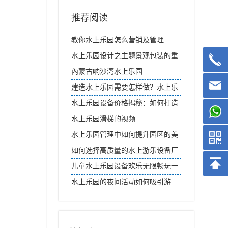
推荐阅读
教你水上乐园怎么营销及管理
水上乐园设计之主题景观包装的重
要性
內蒙古响沙湾水上乐园
建造水上乐园需要怎样做？水上乐
园建造
水上乐园设备价格揭秘：如何打造
高性价比水上游乐场
水上乐园滑梯的视频
水上乐园管理中如何提升园区的美
食和餐饮体验？
如何选择高质量的水上游乐设备厂
家
儿童水上乐园设备欢乐无限畅玩一
夏
水上乐园的夜间活动如何吸引游
客？