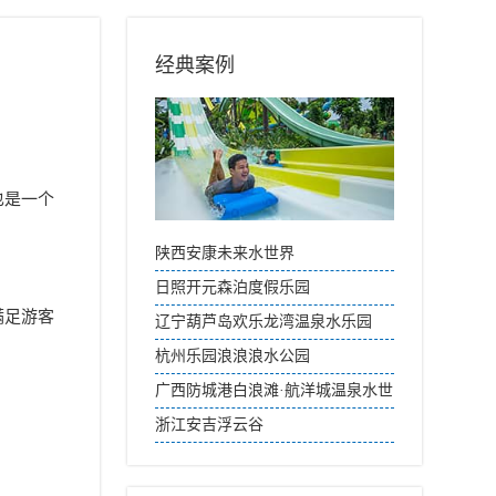
经典案例
也是一个
陕西安康未来水世界
日照开元森泊度假乐园
满足游客
辽宁葫芦岛欢乐龙湾温泉水乐园
杭州乐园浪浪浪水公园
广西防城港白浪滩·航洋城温泉水世
界
浙江安吉浮云谷