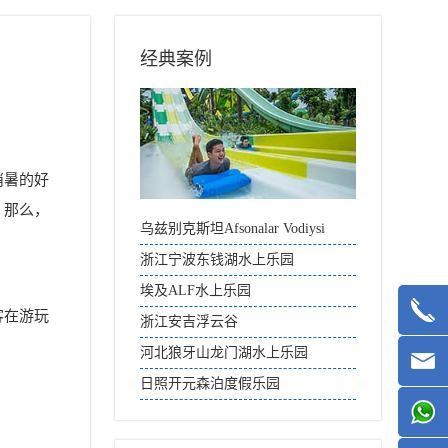
经典案例
消暑的好
。那么，
乌兹别克斯坦Afsonalar Vodiysi
Aqua Park
浙江宁波东钱湖水上乐园
埃及ALF水上乐园
客在游玩
浙江安吉浮云谷
河北狼牙山龙门湖水上乐园
日照开元森泊度假乐园