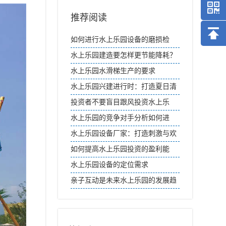
推荐阅读
如何进行水上乐园设备的磨损检
测？
水上乐园建造要怎样更节能降耗？
水上乐园水滑梯生产的要求
水上乐园兴建进行时：打造夏日清
凉天堂
投资者不要盲目跟风投资水上乐
园，这几点建议值得收藏
水上乐园的竞争对手分析如何进
行？
水上乐园设备厂家：打造刺激与欢
乐的梦幻王国
如何提高水上乐园投资的盈利能
力？
水上乐园设备的定位需求
亲子互动是未来水上乐园的发展趋
势