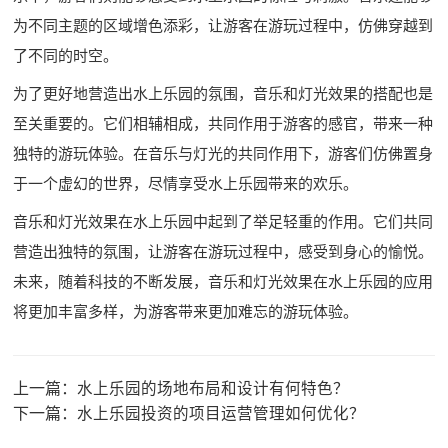
为不同主题的区域增色添彩，让游客在游玩过程中，仿佛穿越到
了不同的时空。
为了更好地营造出水上乐园的氛围，音乐和灯光效果的搭配也是
至关重要的。它们相辅相成，共同作用于游客的感官，带来一种
独特的游玩体验。在音乐与灯光的共同作用下，游客们仿佛置身
于一个虚幻的世界，尽情享受水上乐园带来的欢乐。
音乐和灯光效果在水上乐园中起到了举足轻重的作用。它们共同
营造出独特的氛围，让游客在游玩过程中，感受到身心的愉悦。
未来，随着科技的不断发展，音乐和灯光效果在水上乐园的应用
将更加丰富多样，为游客带来更加难忘的游玩体验。
上一篇：
水上乐园的场地布局和设计有何特色？
下一篇：
水上乐园投资的项目运营管理如何优化？