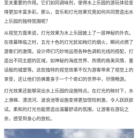
至关重要的作用。它们如同调味剂，使得水上乐园的游玩体验变
得更加丰富多彩。那么，音乐和灯光效果究竟如何共同营造出水
上乐园的独特氛围呢？
从视觉方面来说，灯光效果为水上乐园披上了一层神秘的外衣。
在夜幕降临之时，五光十色的灯光犹如绚烂的烟火，瞬间点燃了
游客们的激情。设计师们巧妙地运用各种色调和光线的搭配，打
造出不同主题的区域，如神秘的海底世界、热情的南美风情、童
话般的城堡等。这些独特的视觉效果不仅为游客带来了视觉上的
享受，还让他们仿佛置身于一个个奇幻的世界中，尽情畅游。
灯光效果还能够突出水上乐园的设施特点。在灯光的映衬下，水
上滑梯、漂流河、波浪池等设施变得更加惊险刺激，令人跃跃欲
试。柔和的灯光也能营造出温馨舒适的氛围，让游客在游玩之
余，感受到身心的放松。