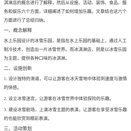
淇淋店的概念进行了解释，然后从设施、活动、装饰、食品、服
务和娱乐六个方面，详细阐述了如何增加乐趣。文章结合这六个
方面进行了总结归纳。
一、概念解释
水上乐园设计的冰雪乐园，是指在水上乐园的基础上，通过人工
制冷技术，创造出一片冰雪世界。而冰淇淋店，则是以冰雪乐园
为主题，提供各种口味的冰淇淋。
二、设施创新
1. 设计独特的滑道，可以让游客在冰天雪地中体验到速度与激情
的快感。
2. 设立冰雪迷宫，让游客在冰雪世界中体验探险的乐趣。
3. 建设冰雪剧场，上演冰雪主题的表演，让游客在享受冰雪乐趣
的也能欣赏到精彩表演。
三、活动策划