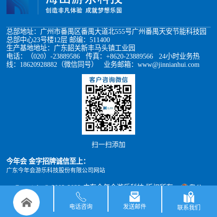
总部地址：广州市番禺区番禺大道北555号广州番禺天安节能科技园
总部中心23号楼12层 邮编：511400
生产基地地址：广东韶关新丰马头镇工业园
电话：（020）-23889586 传真：+8620-23889566 24小时业务热
线：18620928882（微信同号） 业务邮箱：www@jinnianhui.com
扫一扫添加
今年会 金字招牌诚信至上：
广东今年会游乐科技股份有限公司网站
Copyright © 2002-2022 广东今年会游乐科技 版权所有
粤公
网安备 44011302000493号
粤ICP备05012398号
xml地图
TXT地图
电话咨询
发送邮件
联系我们