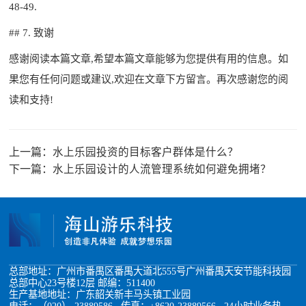
48-49.
## 7. 致谢
感谢阅读本篇文章,希望本篇文章能够为您提供有用的信息。如
果您有任何问题或建议,欢迎在文章下方留言。再次感谢您的阅
读和支持!
上一篇：
水上乐园投资的目标客户群体是什么？
下一篇：
水上乐园设计的人流管理系统如何避免拥堵？
总部地址：广州市番禺区番禺大道北555号广州番禺天安节能科技园
总部中心23号楼12层 邮编：511400
生产基地地址：广东韶关新丰马头镇工业园
电话：（020）-23889586 传真：+8620-23889566 24小时业务热