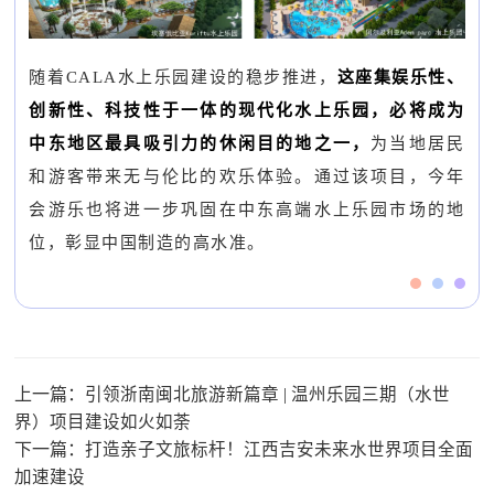
随着CALA水上乐园建设的稳步推进，
这座集娱乐性、
创新性、科技性于一体的现代化水上乐园，必将成为
中东地区最具吸引力的休闲目的地之一，
为当地居民
和游客带来无与伦比的欢乐体验。通过该项目，今年
会游乐也将进一步巩固在中东高端水上乐园市场的地
位，彰显中国制造的高水准。
上一篇：
引领浙南闽北旅游新篇章 | 温州乐园三期（水世
界）项目建设如火如荼
下一篇：
打造亲子文旅标杆！江西吉安未来水世界项目全面
加速建设