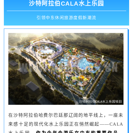
沙特阿拉伯CALA水上乐园
引领中东休闲旅游度假新潮流
在沙特阿拉伯哈费尔巴廷那辽阔的地平线上，一座未
来感十足的现代化水上乐园正在悄然崛起——CALA
水上乐园。
作为今年会游乐在中东的重要作品，