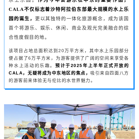
CALA不仅标志着沙特阿拉伯东部最大规模的水上乐
园的诞生，
更以其独特的一体化旅游概念，成为该国
首个将游乐、娱乐、休闲、商业及观光完美融合的综
合性度假目的地。
该项目占地总面积达到20万平方米，其中水上乐园部分
便占据了6万平方米，为游客提供了广阔的空间来享受各
种水上活动的乐趣。
预计于2025年上半年正式开放的
CALA，无疑将成为中东地区的焦点，
吸引来自四面八方
的游客前来体验无与伦比的水世界魅力。