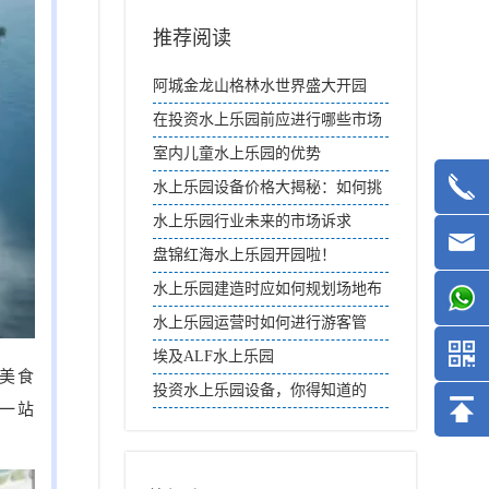
推荐阅读
阿城金龙山格林水世界盛大开园
在投资水上乐园前应进行哪些市场
研究？
室内儿童水上乐园的优势
水上乐园设备价格大揭秘：如何挑
选性价比高的产品
水上乐园行业未来的市场诉求
盘锦红海水上乐园开园啦！
水上乐园建造时应如何规划场地布
局？
水上乐园运营时如何进行游客管
理？
埃及ALF水上乐园
饮美食
投资水上乐园设备，你得知道的
一站