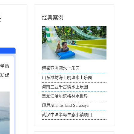
展
经典案例
畔熠
博鳌亚洲湾水上乐园
开发建
山东潍坊海上明珠水上乐园
海南三亚千古情水上乐园
黑龙江哈尔滨格林水世界
印尼Atlantis land Surabaya
武汉中法半岛生态小镇项目