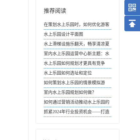
推荐阅读
在策划水上乐园时，如何优化游客
流动？
水上乐园设计平面图
水上滑梯设施乐翻天，畅享清凉夏
日时光
室内水上乐园运营中心新主题：水
趣盎然，欢乐无限
水上乐园如何规划才更具有竞争
力？
水上乐园如何选址和定位
如何策划水上乐园的情景模拟游
戏？
室内水上乐园规划如何做？
如何通过营销活动推动水上乐园的
二次消费？
抓紧2024年行业投资机会——打造
高品质水上乐园