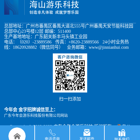
总部地址：广州市番禺区番禺大道北555号广州番禺天安节能科技园
总部中心23号楼12层 邮编：511400
生产基地地址：广东韶关新丰马头镇工业园
电话：（020）-23889586 传真：+8620-23889566 24小时业务热
线：18620928882（微信同号） 业务邮箱：www@jinnianhui.com
扫一扫添加
今年会 金字招牌诚信至上：
广东今年会游乐科技股份有限公司网站
Copyright © 2002-2022 广东今年会游乐科技 版权所有
粤公
网安备 44011302000493号
粤ICP备05012398号
xml地图
TXT地图
电话咨询
发送邮件
联系我们