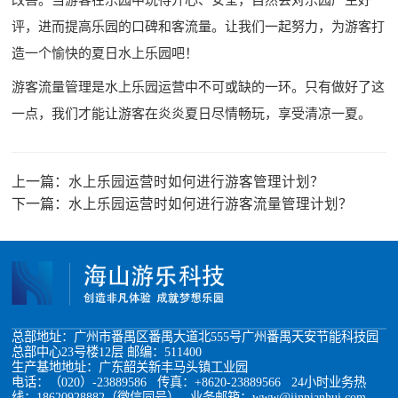
评，进而提高乐园的口碑和客流量。让我们一起努力，为游客打
造一个愉快的夏日水上乐园吧！
游客流量管理是水上乐园运营中不可或缺的一环。只有做好了这
一点，我们才能让游客在炎炎夏日尽情畅玩，享受清凉一夏。
上一篇：
水上乐园运营时如何进行游客管理计划？
下一篇：
水上乐园运营时如何进行游客流量管理计划？
总部地址：广州市番禺区番禺大道北555号广州番禺天安节能科技园
总部中心23号楼12层 邮编：511400
生产基地地址：广东韶关新丰马头镇工业园
电话：（020）-23889586 传真：+8620-23889566 24小时业务热
线：18620928882（微信同号） 业务邮箱：www@jinnianhui.com