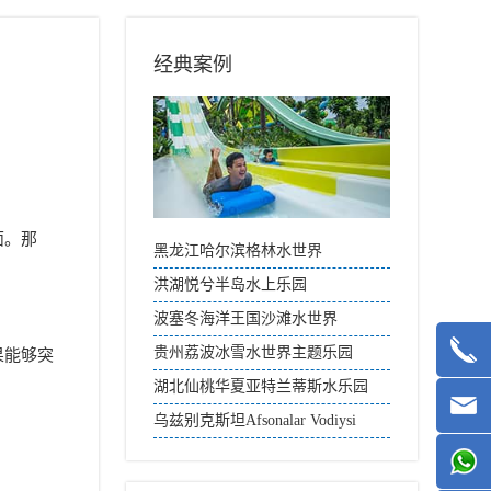
经典案例
面。那
黑龙江哈尔滨格林水世界
洪湖悦兮半岛水上乐园
波塞冬海洋王国沙滩水世界
贵州荔波冰雪水世界主题乐园
果能够突
湖北仙桃华夏亚特兰蒂斯水乐园
乌兹别克斯坦Afsonalar Vodiysi
Aqua Park