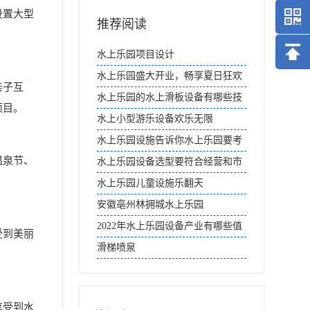
设置大型
推荐阅读
水上乐园项目设计
水上乐园盛大开业，畅享夏日狂欢
亲子互
盛宴
水上乐园的水上滑板设备有哪些技
项目。
巧？
水上小型游乐设备欢乐无限
水上乐园设施告诉你水上乐园要考
温泉节、
虑的问题
水上乐园设备选型要符合经营和市
场的需要
水上乐园儿童设施乐翻天
安徽亳州林拥城水上乐园
2022年水上乐园设备产业有哪些值
受到美丽
得期待的
滑梯喷泉
享受到水