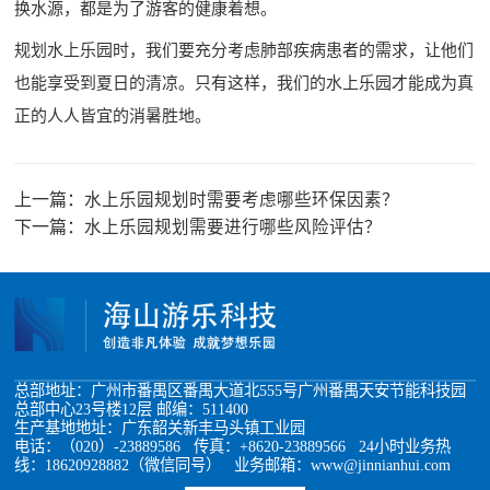
换水源，都是为了游客的健康着想。
规划水上乐园时，我们要充分考虑肺部疾病患者的需求，让他们
也能享受到夏日的清凉。只有这样，我们的水上乐园才能成为真
正的人人皆宜的消暑胜地。
上一篇：
水上乐园规划时需要考虑哪些环保因素？
下一篇：
水上乐园规划需要进行哪些风险评估？
总部地址：广州市番禺区番禺大道北555号广州番禺天安节能科技园
总部中心23号楼12层 邮编：511400
生产基地地址：广东韶关新丰马头镇工业园
电话：（020）-23889586 传真：+8620-23889566 24小时业务热
线：18620928882（微信同号） 业务邮箱：www@jinnianhui.com