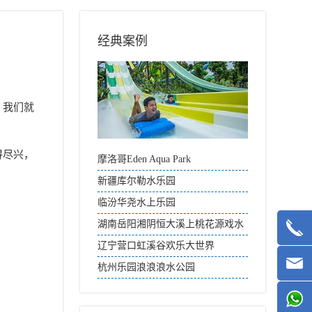
经典案例
，我们就
得尽兴，
摩洛哥Eden Aqua Park
新疆库尔勒水乐园
临汾华尧水上乐园
湖南岳阳湘阴恒大溪上桃花源戏水
天地
辽宁营口虹溪谷欢乐大世界
杭州乐园浪浪浪水公园