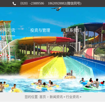
（020）-23889586 18620928882(微信同号)
新闻资讯
投资与管理
联系我们
您的位置:
首页 >
新闻资讯
行业资讯
>
>