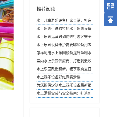
推荐阅读
水上儿童游乐设备厂家直销，打造
欢乐水世界
水上乐园引进独特的水上乐园设备
营造差异性
水上乐园运营时如何进行游客安全
教育？
水上乐园设备维护需要哪些备用零
件？
怎样利用水上乐园设备提升盈利水
平
室内水上乐园供应商：打造刺激欢
乐的水上世界
水上乐园改造翻新，畅享激爽夏日
时光
水上游乐设备彩虹竞赛滑梯
为您提供定制水上游乐设备最新报
价
水上滑梯安装与安全指南：打造刺
激水上乐园体验