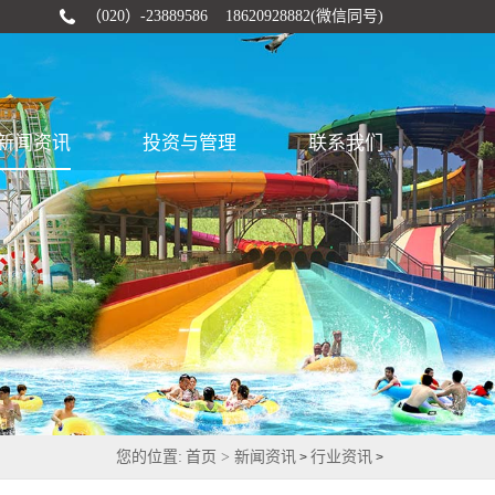
（020）-23889586 18620928882(微信同号)
新闻资讯
投资与管理
联系我们
您的位置:
首页 >
新闻资讯
行业资讯
>
>