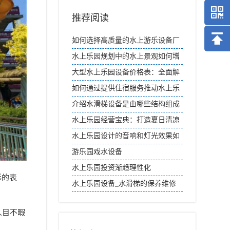
推荐阅读
如何选择高质量的水上游乐设备厂
家？
水上乐园规划中的水上景观如何增
加互动性？
大型水上乐园设备价格表：全面解
析各类设施费用
如何通过提供住宿服务推动水上乐
园的二次消费？
介绍水滑梯设备是由哪些结构组成
的
水上乐园经营宝典：打造夏日清凉
盛宴
水上乐园设计的音响和灯光效果如
何提升氛围？
游乐园戏水设备
水上乐园投资渐趋理性化
彩的表
水上乐园设备_水滑梯的保养维修
细节
人目不暇