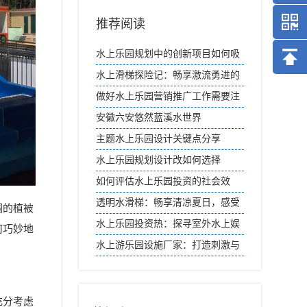
推荐阅读
水上乐园规划中的创新项目如何吸
引游客参与度？
水上滑梯探险记：畅享激流勇进的
快感
做好水上乐园营销推广工作需要注
意哪些方面？
安徽六安悠然蓝溪水世界
主题水上乐园设计关键点分享
水上乐园规划设计改如何选择
如何评估水上乐园投资的社会效
益？
透明水滑梯：畅享清凉夏日，感受
围的植被
惊险刺激
水上乐园投资热：探寻室外水上娱
何巧妙地
乐市场新机遇
水上游乐园设施厂家：打造刺激与
乐趣的梦幻王国
充分考虑