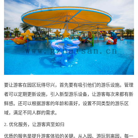
要让游客在园区玩得尽兴，首先要有吸引他们的游乐设施。管理
者可以定期更新设施，引入新型游乐设备，让游客每次来都有新
鲜感。还可以根据游客的年龄和喜好，设置不同类型的游乐区
域，满足不同人群的需求。
2. 优化服务，让游客宾至如归
优质的服务是提升游客体验的关键。从入园、游玩到离园，每一