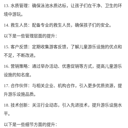
13. 水质管理：确保泳池水质达标，让孩子们在干净、卫生的环
境中游玩。
14. 救生人员：配备专业的救生人员，确保孩子们的安全。
以下是一些管理层面的提升：
15. 客户反馈：定期收集游客反馈，了解儿童游乐设施的优点和
不足，不断改进。
16. 营销策略：通过举办活动、优惠促销等方式，提高儿童游乐
设施的知名度。
17. 合作伙伴：与相关企业、机构合作，引入更多优质资源，提
升游乐设施品质。
18. 技术创新：关注行业动态，引入先进技术，提升游乐设施水
平。
以下是一些细节方面的提升：