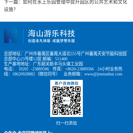
下一篇：
如何在水上乐园管理中提升园区的公共艺术和文化
设施？
总部地址：广州市番禺区番禺大道北555号广州番禺天安节能科技园
总部中心23号楼12层 邮编：511400
生产基地地址：广东韶关新丰马头镇工业园
电话：（020）-23889586 传真：+8620-23889566 24小时业务热
线：18620928882（微信同号） 业务邮箱：www@jinnianhui.com
扫一扫添加