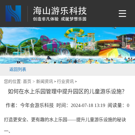
返回列表
您的位置:
首页 >
新闻资讯
行业资讯
>
>
如何在水上乐园管理中提升园区的儿童游乐设施？
作者：今年会游乐科技 时间：2024-07-18 13:19 阅读量：
0
打造更安全、更有趣的水上乐园——提升儿童游乐设施的秘诀
一、