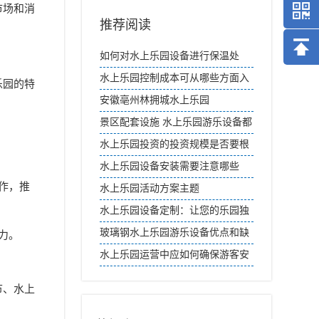
市场和消
推荐阅读
如何对水上乐园设备进行保温处
理？
水上乐园控制成本可从哪些方面入
乐园的特
手
安徽亳州林拥城水上乐园
景区配套设施 水上乐园游乐设备都
有哪些
水上乐园投资的投资规模是否要根
据目标市场容量来确定？
水上乐园设备安装需要注意哪些
作，推
水上乐园活动方案主题
水上乐园设备定制：让您的乐园独
一无二
玻璃钢水上乐园游乐设备优点和缺
力。
点
水上乐园运营中应如何确保游客安
全？
节、水上