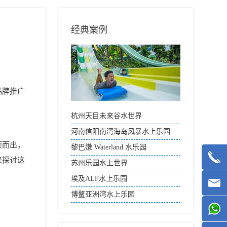
经典案例
品牌推广
杭州天目未来谷水世界
河南信阳南湾海岛风暴水上乐园
颖而出，
黎巴嫩 Waterland 水乐园
来探讨这
苏州乐园水上世界
埃及ALF水上乐园
博鳌亚洲湾水上乐园