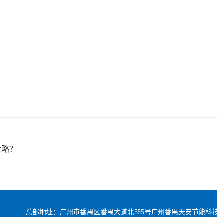
？
策略？
总部地址：广州市番禺区番禺大道北555号广州番禺天安节能科技园总