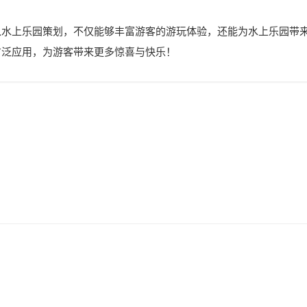
入水上乐园策划，不仅能够丰富游客的游玩体验，还能为水上乐园带
广泛应用，为游客带来更多惊喜与快乐！