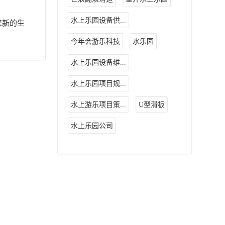
水上乐园设备供...
来新的生
今年会游乐科技
水乐园
水上乐园设备维...
水上乐园项目规...
水上游乐项目策...
U型滑板
水上乐园公司