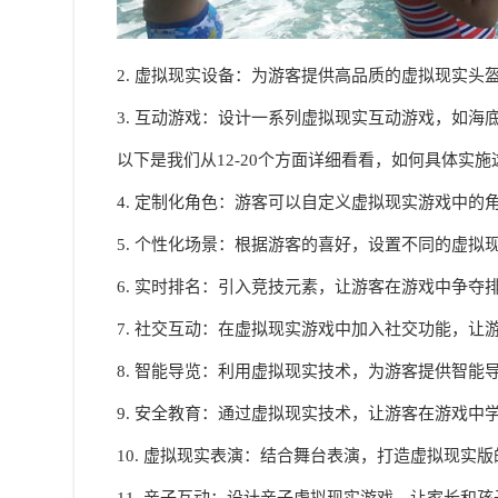
2. 虚拟现实设备：为游客提供高品质的虚拟现实
3. 互动游戏：设计一系列虚拟现实互动游戏，如
以下是我们从12-20个方面详细看看，如何具体实
4. 定制化角色：游客可以自定义虚拟现实游戏中的
5. 个性化场景：根据游客的喜好，设置不同的虚拟
6. 实时排名：引入竞技元素，让游客在游戏中争夺
7. 社交互动：在虚拟现实游戏中加入社交功能，
8. 智能导览：利用虚拟现实技术，为游客提供智
9. 安全教育：通过虚拟现实技术，让游客在游戏中
10. 虚拟现实表演：结合舞台表演，打造虚拟现实
11. 亲子互动：设计亲子虚拟现实游戏，让家长和