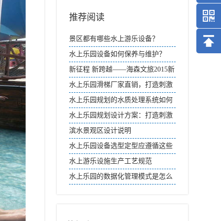
推荐阅读
景区都有哪些水上游乐设备？
水上乐园设备如何保养与维护？
新征程 新跨越——海森文旅2015新
春年会
水上乐园滑梯厂家直销，打造刺激
水上世界
水上乐园规划的水质处理系统如何
保证水质安全？
水上乐园规划设计方案：打造刺激
与舒适的娱
滨水景观区设计说明
水上乐园设备选型定型应遵循这些
原则
水上游乐设施生产工艺规范
水上乐园的数据化管理模式是怎么
样的