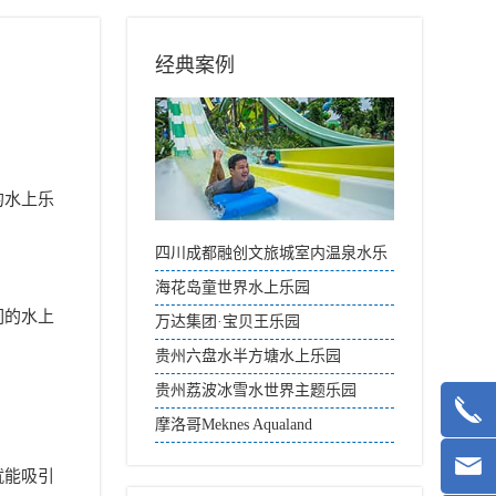
经典案例
的水上乐
四川成都融创文旅城室内温泉水乐
园
海花岛童世界水上乐园
们的水上
万达集团·宝贝王乐园
贵州六盘水半方塘水上乐园
贵州荔波冰雪水世界主题乐园
摩洛哥Meknes Aqualand
就能吸引