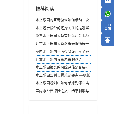
推荐阅读
水上乐园的互动游戏如何带动二次
消费？
水上游乐设备的选择关注的是哪些
方面
添置水上乐园设备有什么注意事项
儿童水上乐园设备欢乐无限畅玩一
夏
室内水上乐园平面布局设计应了解
的事项
儿童水上乐园设备未来的趋势
水上乐园投资的风险评估是否要考
虑自然灾害风险？
水上乐园盈利设置关键要点 —以长
隆为例
水上乐园规划中如何考虑到停车需
求？
室内水滑梯探险之旅：畅享刺激与
欢乐