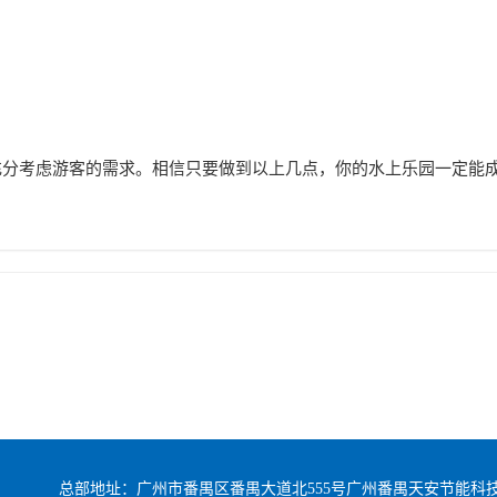
充分考虑游客的需求。相信只要做到以上几点，你的水上乐园一定能
总部地址：广州市番禺区番禺大道北555号广州番禺天安节能科技园总