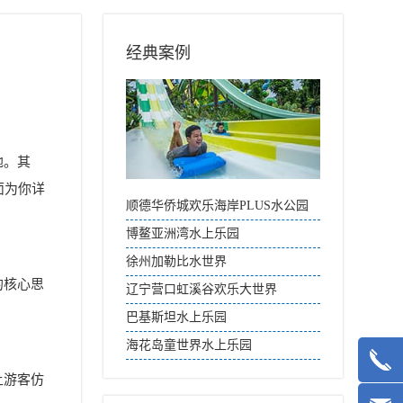
经典案例
地。其
面为你详
顺德华侨城欢乐海岸PLUS水公园
博鳌亚洲湾水上乐园
徐州加勒比水世界
的核心思
辽宁营口虹溪谷欢乐大世界
巴基斯坦水上乐园
海花岛童世界水上乐园
让游客仿