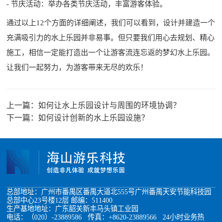
- 节庆活动：举办各类节庆活动，丰富游客体验。
通过以上12个方面的详细阐述，我们可以看到，设计并建造一个
充满吸引力的水上乐园并非易事。但只要我们用心去规划、精心
施工，相信一定能打造出一个让游客流连忘返的梦幻水上乐园。
让我们一起努力，为游客带来无尽的欢乐！
上一篇：
如何让水上乐园设计与周围的环境协调？
下一篇：
如何设计创新的水上乐园设施？
总部地址：广州市番禺区番禺大道北555号广州番禺天安节能科技园
总部中心23号楼12层 邮编：511400
生产基地地址：广东韶关新丰马头镇工业园
电话：（020）-23889586 传真：+8620-23889566 24小时业务热