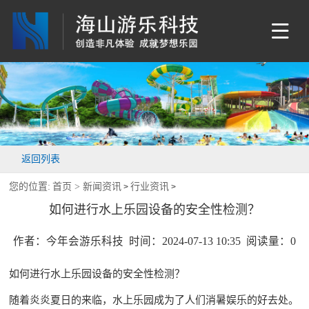
返回列表
您的位置:
首页 >
新闻资讯
行业资讯
>
>
如何进行水上乐园设备的安全性检测？
作者：今年会游乐科技 时间：2024-07-13 10:35 阅读量：
0
如何进行
水上乐园设备
的安全性检测？
随着炎炎夏日的来临，水上乐园成为了人们消暑娱乐的好去处。