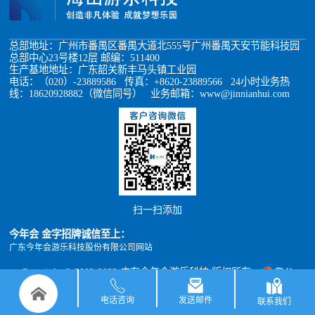
总部地址：广州市番禺区番禺大道北555号广州番禺天安节能科技园
总部中心23号楼12层 邮编：511400
生产基地地址：广东韶关新丰马头镇工业园
电话：（020）-23889586 传真：+8620-23889566 24小时业务热
线：18620928882（微信同号） 业务邮箱：www@jinnianhui.com
扫一扫添加
今年会 金字招牌诚信至上：
广东今年会游乐科技股份有限公司网站
Copyright © 2002-2022 广东今年会游乐科技 版权所有
粤公
网安备 44011302000493号
粤ICP备05012398号
xml地图
TXT地图
电话咨询
发送邮件
联系我们