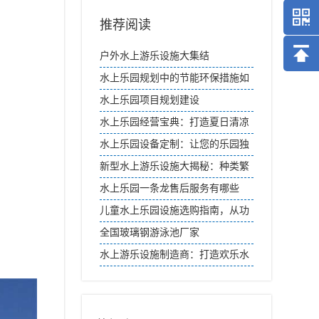
推荐阅读
户外水上游乐设施大集结
水上乐园规划中的节能环保措施如
何落实？
水上乐园项目规划建设
水上乐园经营宝典：打造夏日清凉
盛宴
水上乐园设备定制：让您的乐园独
一无二
新型水上游乐设施大揭秘：种类繁
多，畅享清凉夏日
水上乐园一条龙售后服务有哪些
儿童水上乐园设施选购指南，从功
能上对室内水上乐园设备分类
全国玻璃钢游泳池厂家
水上游乐设施制造商：打造欢乐水
世界