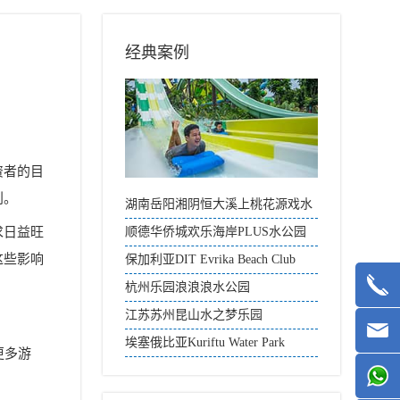
经典案例
资者的目
利。
湖南岳阳湘阴恒大溪上桃花源戏水
天地
求日益旺
顺德华侨城欢乐海岸PLUS水公园
这些影响
保加利亚DIT Evrika Beach Club
杭州乐园浪浪浪水公园
江苏苏州昆山水之梦乐园
埃塞俄比亚Kuriftu Water Park
更多游