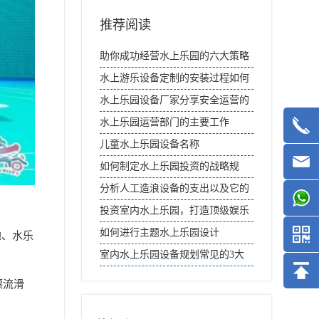
推荐阅读
助你成功经营水上乐园的六大策略
水上游乐设备定制的安装过程如何
进行？
水上乐园设备厂家分享安全运营的
建议
水上乐园运营部门的主要工作
儿童水上乐园设备名称
如何制定水上乐园投资的战略规
划？
分析人工造浪设备的支出以及它的
功能优势
投资室内水上乐园，打造顶级娱乐
体验
如何进行主题水上乐园设计
地、水乐
室内水上乐园设备规划常见的3大
误区有哪些？
漂流滑