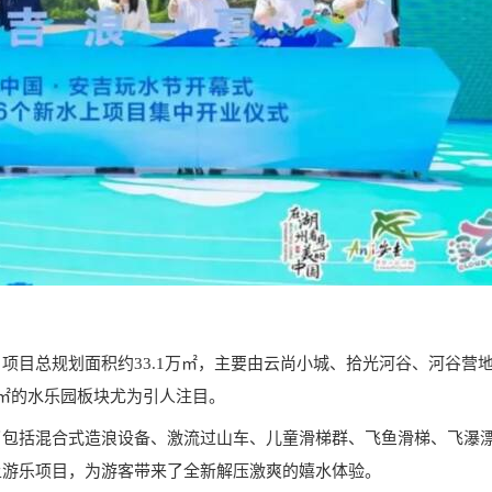
项目总规划面积约33.1万㎡，主要由云尚小城、拾光河谷、河谷营
㎡的水乐园板块尤为引人注目。
了包括混合式造浪设备、激流过山车、儿童滑梯群、飞鱼滑梯、飞瀑
上游乐项目，为游客带来了全新解压激爽的嬉水体验。