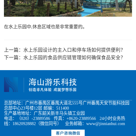
在水上乐园中,休息区域也是非常重要的。
上一篇：
水上乐园设计的主入口和停车场如何提供便利？
下一篇：
水上乐园的食品供应链管理如何确保食品安全？
总部地址：广州市番禺区番禺大道北555号广州番禺天安节能科技园
总部中心23号楼12层 邮编：511400
生产基地地址：广东韶关新丰马头镇工业园
电话：（020）-23889586 传真：+8620-23889566 24小时业务热
线：18620928882（微信同号） 业务邮箱：www@jinnianhui.com