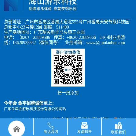
总部地址：广州市番禺区番禺大道北555号广州番禺天安节能科技园
总部中心23号楼12层 邮编：511400
生产基地地址：广东韶关新丰马头镇工业园
电话：（020）-23889586 传真：+8620-23889566 24小时业务热
线：18620928882（微信同号） 业务邮箱：www@jinnianhui.com
扫一扫添加
今年会 金字招牌诚信至上：
广东今年会游乐科技股份有限公司网站
Copyright © 2002-2022 广东今年会游乐科技 版权所有
粤公
网安备 44011302000493号
粤ICP备05012398号
xml地图
TXT地图
电话咨询
发送邮件
联系我们