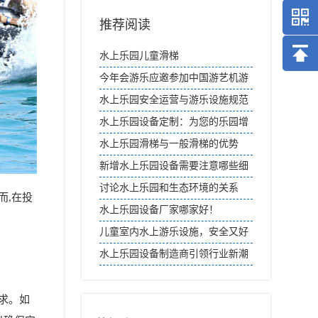
推荐阅读
水上乐园儿童滑梯
今年会游乐应邀参加中国游艺机游
乐园协会“助力文旅产业品质升级”
水上乐园安全运营与游乐设施规范
线上论坛
指南
水上乐园设备定制：为您的乐园增
添色彩
水上乐园滑梯与一般滑梯的优势
新增水上乐园设备需要注意哪些细
节？
讨论水上乐园和生态环境的关系
而,在投
水上乐园设备厂家哪家好！
儿童室内水上游乐设施，安全又好
玩
水上乐园设备制造商引领行业新潮
流
求。如