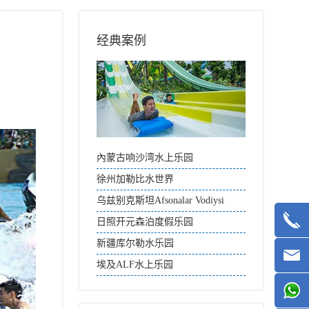
经典案例
內蒙古响沙湾水上乐园
徐州加勒比水世界
乌兹别克斯坦Afsonalar Vodiysi
Aqua Park
日照开元森泊度假乐园
新疆库尔勒水乐园
埃及ALF水上乐园