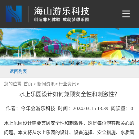
返回列表
您的位置:
首页 >
新闻资讯
行业资讯
>
>
水上乐园设计如何兼顾安全性和刺激性？
作者：今年会游乐科技 时间：2024-03-15 13:39 阅读量：
0
水上乐园设计
需要兼顾安全性和刺激性，这是每位游客都关心的
问题。本文将从水上乐园的设计、设备选择、安全措施、水质管