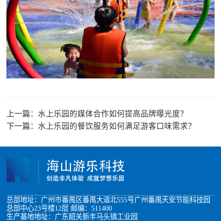
上一篇：
水上乐园的媒体合作如何提高品牌曝光度？
下一篇：
水上乐园的餐饮服务如何满足游客口味需求？
总部地址：广州市番禺区番禺大道北555号广州番禺天安节能科技园
总部中心23号楼12层 邮编：511400
生产基地地址：广东韶关新丰马头镇工业园