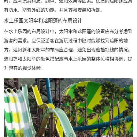
时，应考虑其材质、颜色、遮阳效果等因素。优质的遮阳篷应具
有防水、防紫外线的功能，并且容易安装和拆卸。
水上乐园太阳伞和遮阳篷的布局设计
在水上乐园的布局设计中，太阳伞和遮阳篷的设置应充分考虑到
游客的需求。应保证游客在游玩过程中随时能够找到遮阳的地
方。遮阳篷和太阳伞的布局应合理，避免出现遮挡视线的情况。
遮阳篷和太阳伞的颜色搭配应与水上乐园的整体风格相协调，提
升游客的视觉体验。