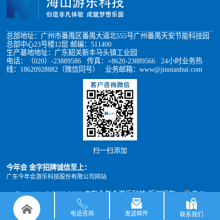
总部地址：广州市番禺区番禺大道北555号广州番禺天安节能科技园
总部中心23号楼12层 邮编：511400
生产基地地址：广东韶关新丰马头镇工业园
电话：（020）-23889586 传真：+8620-23889566 24小时业务热
线：18620928882（微信同号） 业务邮箱：www@jinnianhui.com
扫一扫添加
今年会 金字招牌诚信至上：
广东今年会游乐科技股份有限公司网站
Copyright © 2002-2022 广东今年会游乐科技 版权所有
粤公
网安备 44011302000493号
粤ICP备05012398号
xml地图
TXT地图
电话咨询
发送邮件
联系我们