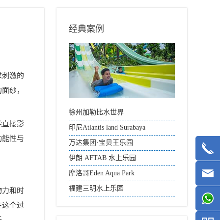
经典案例
求刺激的
的面纱，
徐州加勒比水世界
能直接影
印尼Atlantis land Surabaya
功能性与
万达集团·宝贝王乐园
伊朗 AFTAB 水上乐园
摩洛哥Eden Aqua Park
福建三明水上乐园
物力和时
在这个过