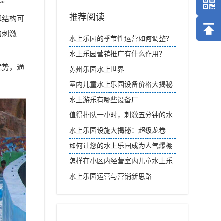
低。
推荐阅读
艇结构可
的刺激
水上乐园的季节性运营如何调整？
水上乐园营销推广有什么作用？
优势，通
苏州乐园水上世界
室内儿童水上乐园设备价格大揭秘
水上游乐有哪些设备厂
值得排队一小时，刺激五分钟的水
上滑梯，有哪些？
水上乐园设施大揭秘：超级龙卷
风、激流勇进、人造浪池一网打尽
如何让您的水上乐园成为人气爆棚
的度假胜地？
怎样在小区内经营室内儿童水上乐
园？
水上乐园运营与营销新思路