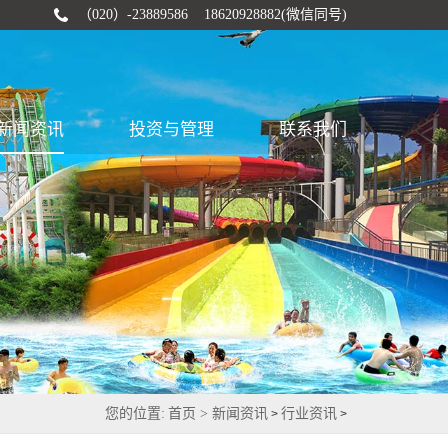
（020）-23889586 18620928882(微信同号)
新闻资讯
投资与管理
联系我们
您的位置:
首页 >
新闻资讯
行业资讯
>
>