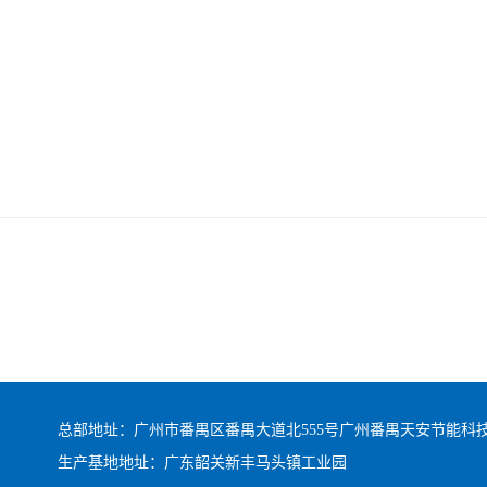
总部地址：广州市番禺区番禺大道北555号广州番禺天安节能科技园总
生产基地地址：广东韶关新丰马头镇工业园