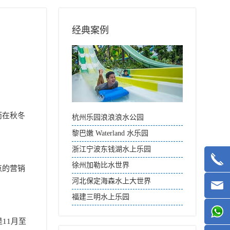
经典案例
而在秋冬
杭州乐园浪浪浪水公园
黎巴嫩 Waterland 水乐园
浙江宁波东钱湖水上乐园
徐州加勒比水世界
点的营销
河北保定海森水上大世界
福建三明水上乐园
11月至