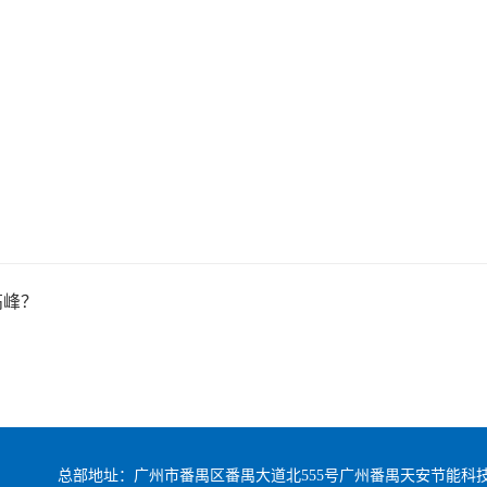
高峰？
？
总部地址：广州市番禺区番禺大道北555号广州番禺天安节能科技园总