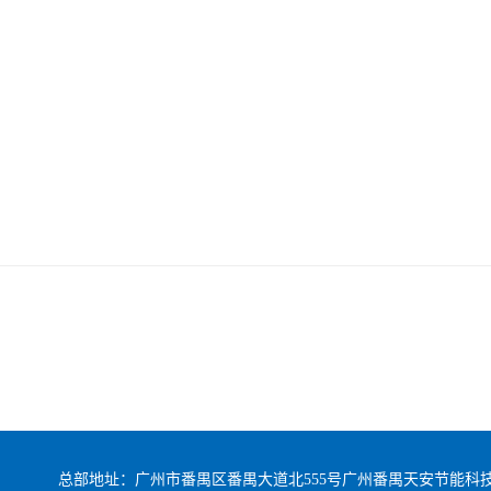
？
？
总部地址：广州市番禺区番禺大道北555号广州番禺天安节能科技园总