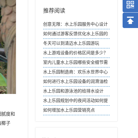
推荐阅读
创意无限：水上乐园服务中心设计
探秘
如何通过游客反馈优化水上乐园的
二次消费？
冬天可以到清迈水上乐园游玩
水上游戏设备的价格区间是多少？
室内儿童水上乐园哪些安全细节需
要重视？
水上乐园制造商：欢乐水世界中心
如何进行水上乐园设备的润滑油检
查？
水上乐园和游泳池的给排水设计
水上乐园规划中的夜间活动如何提
供独特体验？
如何增加水上乐园营销亮点
细腻度和
植椰子