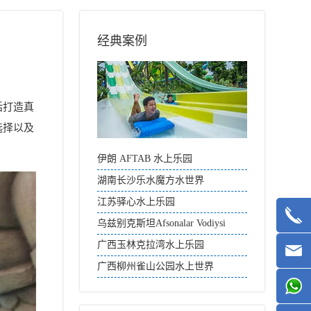
经典案例
括打造真
选择以及
伊朗 AFTAB 水上乐园
湖南长沙乐水魔方水世界
江苏驿心水上乐园
乌兹别克斯坦Afsonalar Vodiysi
Aqua Park
广西玉林克拉湾水上乐园
广西柳州雀山公园水上世界