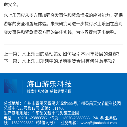
命安全。
水上乐园应从多方面加强突发事件和紧急情况的应对能力，确保
游客的安全和游玩体验。未来研究可进一步探讨水上乐园在应对
突发事件和紧急情况方面的最佳实践，为业界提供更多借鉴。
上一篇：
水上乐园的活动策划如何吸引不同年龄层的游客？
下一篇：
水上乐园规划中的场地租赁合同有何注意事项？
总部地址：广州市番禺区番禺大道北555号广州番禺天安节能科技园
总部中心23号楼12层 邮编：511400
生产基地地址：广东韶关新丰马头镇工业园
电话：（020）-23889586 传真：+8620-23889566 24小时业务热
线：18620928882（微信同号） 业务邮箱：www@jinnianhui.com